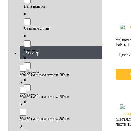
Нет в наличии
0
Ожидание 2-3 дня
0
Чердачн
Fakro 
В наличии
Размер
Цена:
0
Предзаказ
60х120 см высота потолка 280 см
0
0
На складе
70х120 см высота потолка 280 см
0
0
70х130 см высота потолка 305 см
Металли
лестни
0