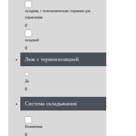
складная, с телескопическим стержнем для
управления
0
складной
0
Люк с термоизоляцией
Да
0
Система складывания
Ножничная
0