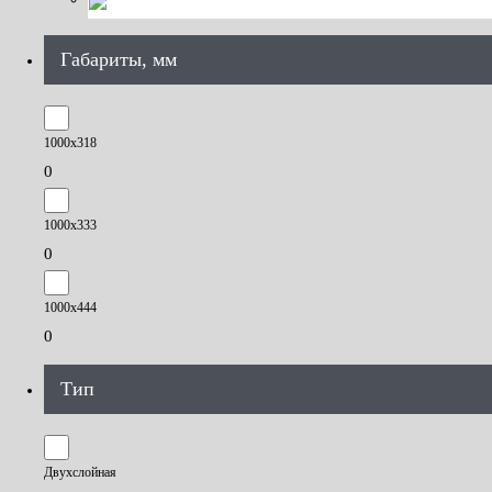
Габариты, мм
1000х318
0
1000х333
0
1000х444
0
Тип
Двухслойная