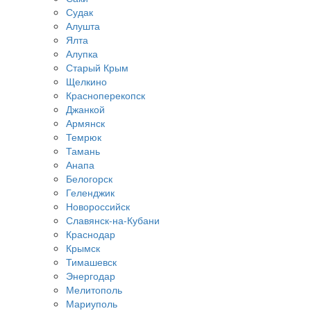
Судак
Алушта
Ялта
Алупка
Старый Крым
Щелкино
Красноперекопск
Джанкой
Армянск
Темрюк
Тамань
Анапа
Белогорск
Геленджик
Новороссийск
Славянск-на-Кубани
Краснодар
Крымск
Тимашевск
Энергодар
Мелитополь
Мариуполь