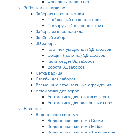
Фасадный пенопласт
Заборы и ограждения
Забор из евроштакетника
П-образный евроштакетник
Полукруглый евроштакетник
Заборы из профнастила
Зелёный забор
3D заборы
Комплектующие для 3Д заборов
Секции (полотна) 3Д заборов
Калитки для 3Д заборов
Ворота 3Д заборов
Сетка рабица
Столбы для заборов
Временные строительные ограждения
Автоматика для ворот
Автоматика для откатных ворот
Автоматика для распашных ворот
Водосток
Водосточная система
Водосточная система Docke
Водосточная система Mirida
Водосточная система Технониколь