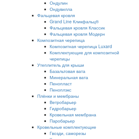
Ондулин
Ондувилла
Фальцевая кровля
Grand Line Кликфальц®
Фальцевая кровля Классик
Фальцевая кровля Модерн
Композитная черепица
Композитная черепица Luxard
Комплектующие для композитной
черепицы
Утеплитель для крыши
Базальтовая вата
Минеральная вата
Пенопласт
Пеноплэкс
Плёнки и мембраны
Ветробарьер
Гидробарьер
Кровельная мембрана
Паробарьер
Кровельные комплектующие
Гвозди, саморезы