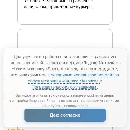
в "Тенёк"! Вежливые и грамотные
менеджеры, приветливые курьеры...
Для улучшения работы сайта и анализа трафика мы
используем файлы cookie и сервис «Яндекс.Метрика».
Оксана, г. Феодосия
06.12.2023
Нажимая кнопку «Даю согласие», вы подтверждаете,
что ознакомились с
Условиями использования файлов
0
Заказывала арматуру в мотках диаметром
cookie и сервиса «Яндекс.Метрика»
и
12 мм. Доставили через 3 дня после
Пользовательским соглашением
.
оформления заказа. Сотрудники...
0
Вы можете отказаться от использования cookie, изменив
настройки браузера. Если вы не согласны с нашими условиями,
пожалуйста, покиньте сайт.
0
Даю согласие