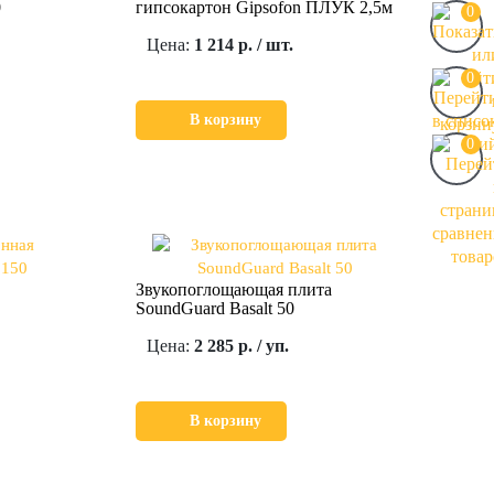
0
гипсокартон Gipsofon ПЛУК 2,5м
0
Цена:
1 214 р. / шт.
0
В корзину
0
Звукопоглощающая плита
SoundGuard Basalt 50
Цена:
2 285 р. / уп.
В корзину