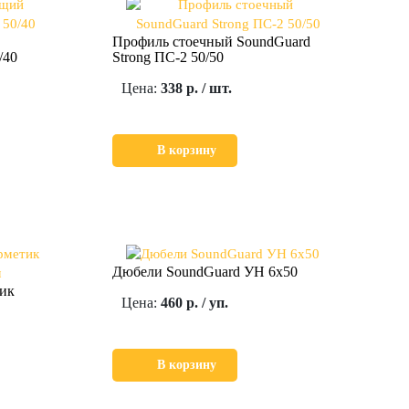
Профиль стоечный SoundGuard
/40
Strong ПС-2 50/50
Цена:
338 р. / шт.
В корзину
Дюбели SoundGuard УН 6х50
тик
Цена:
460 р. / уп.
В корзину