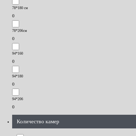
78*180 см
0
78*206см
0
94*160
0
94*180
0
94*206
0
Количество камер