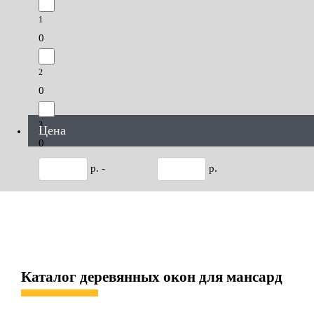
1
0
2
0
3
Цена
0
р. -
р.
Каталог деревянных окон для мансард