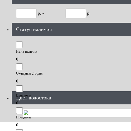
р. -
р.
Статус наличия
Нет в наличии
0
Ожидание 2-3 дня
0
В наличии
Цвет водостока
0
Предзаказ
0