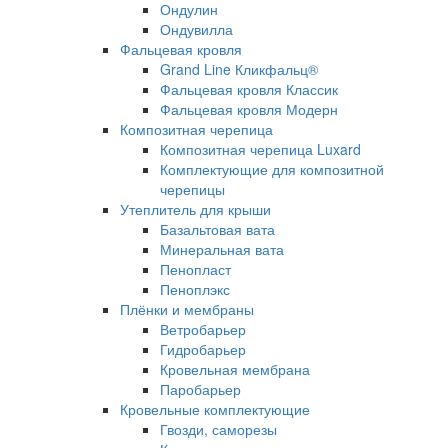
Ондулин
Ондувилла
Фальцевая кровля
Grand Line Кликфальц®
Фальцевая кровля Классик
Фальцевая кровля Модерн
Композитная черепица
Композитная черепица Luxard
Комплектующие для композитной
черепицы
Утеплитель для крыши
Базальтовая вата
Минеральная вата
Пенопласт
Пеноплэкс
Плёнки и мембраны
Ветробарьер
Гидробарьер
Кровельная мембрана
Паробарьер
Кровельные комплектующие
Гвозди, саморезы