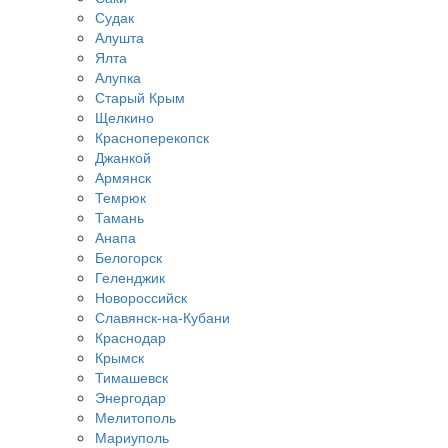
Судак
Алушта
Ялта
Алупка
Старый Крым
Щелкино
Красноперекопск
Джанкой
Армянск
Темрюк
Тамань
Анапа
Белогорск
Геленджик
Новороссийск
Славянск-на-Кубани
Краснодар
Крымск
Тимашевск
Энергодар
Мелитополь
Мариуполь