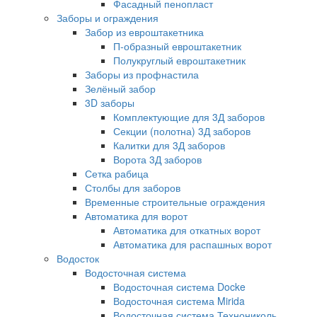
Фасадный пенопласт
Заборы и ограждения
Забор из евроштакетника
П-образный евроштакетник
Полукруглый евроштакетник
Заборы из профнастила
Зелёный забор
3D заборы
Комплектующие для 3Д заборов
Секции (полотна) 3Д заборов
Калитки для 3Д заборов
Ворота 3Д заборов
Сетка рабица
Столбы для заборов
Временные строительные ограждения
Автоматика для ворот
Автоматика для откатных ворот
Автоматика для распашных ворот
Водосток
Водосточная система
Водосточная система Docke
Водосточная система Mirida
Водосточная система Технониколь