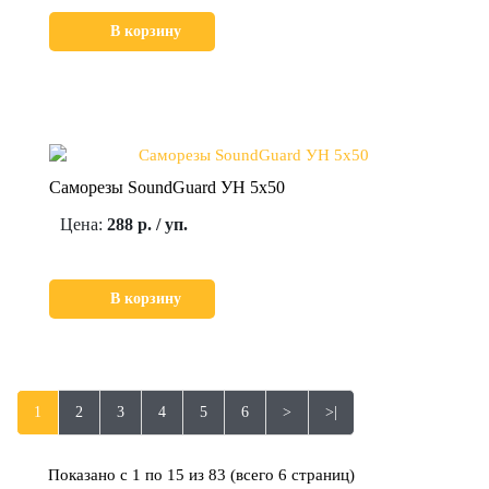
В корзину
Саморезы SoundGuard УН 5х50
Цена:
288 р. / уп.
В корзину
1
2
3
4
5
6
>
>|
Показано с 1 по 15 из 83 (всего 6 страниц)