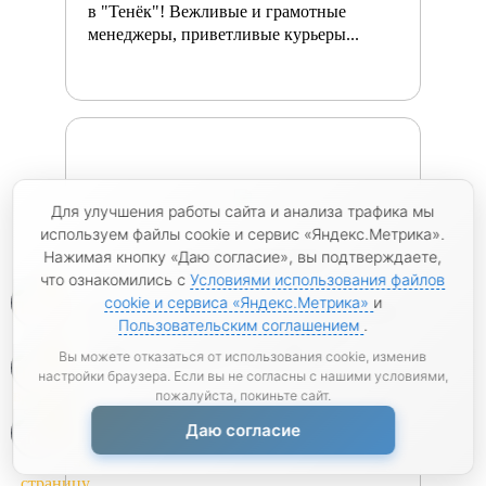
в "Тенёк"! Вежливые и грамотные
менеджеры, приветливые курьеры...
Для улучшения работы сайта и анализа трафика мы
используем файлы cookie и сервис «Яндекс.Метрика».
Нажимая кнопку «Даю согласие», вы подтверждаете,
Оксана, г. Феодосия
06.12.2023
что ознакомились с
Условиями использования файлов
0
cookie и сервиса «Яндекс.Метрика»
и
Заказывала арматуру в мотках диаметром
Пользовательским соглашением
.
12 мм. Доставили через 3 дня после
0
оформления заказа. Сотрудники...
Вы можете отказаться от использования cookie, изменив
настройки браузера. Если вы не согласны с нашими условиями,
пожалуйста, покиньте сайт.
0
Даю согласие