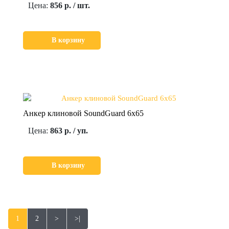
Цена:
856 р. / шт.
В корзину
Анкер клиновой SoundGuard 6х65
Цена:
863 р. / уп.
В корзину
1
2
>
>|